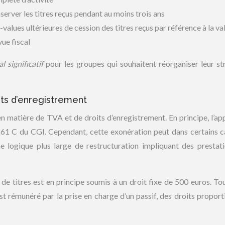
server les titres reçus pendant au moins trois ans
-values ultérieures de cession des titres reçus par référence à la va
vue fiscal
l significatif
pour les groupes qui souhaitent réorganiser leur st
its d’enregistrement
en matière de TVA et de droits d’enregistrement. En principe, l’ap
 261 C du CGI. Cependant, cette exonération peut dans certains c
une logique plus large de restructuration impliquant des prestat
 de titres est en principe soumis à un droit fixe de 500 euros. Tou
t rémunéré par la prise en charge d’un passif, des droits proport