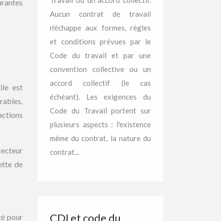
Travail ou un accord collectif.
urantes
Aucun contrat de travail
n'échappe aux formes, règles
et conditions prévues par le
Code du travail et par une
convention collective ou un
accord collectif (le cas
lle est
échéant). Les exigences du
rables,
Code du Travail portent sur
actions
plusieurs aspects : l'existence
même du contrat, la nature du
secteur
contrat...
ette de
CDI et code du
té pour