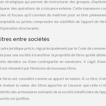
ion stratégique qui permet de restructurer des groupes, d’optimis
 préparer des opérations de croissance externe. Cette manœuvre c
s et fiscaux qu’il convient de maîtriser pour en tirer pleinement
mptable ou juriste, comprendre les subtilités de l’apport de titr
’opération structurante.
titres entre sociétés
n cadre juridique précis, régi principalement par le Code de commerc
 pour une société à transférer la propriété de titres qu’elle détien
ette dernière ou d’une contrepartie en numéraire. Il s’agit d’un
t est rémunéré par l’émission de nouveaux titres.
e titres est considéré comme un apport en nature. À ce titre, il né
 évaluer la valeur des titres apportés et s’assurer que celle-ci n’
térêts des actionnaires existants de la société bénéficiaire de l’ap
ortés est justifiée.