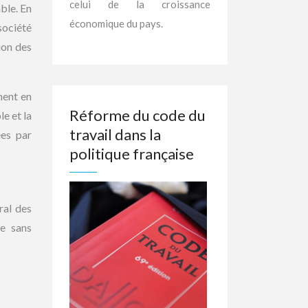
celui de la croissance
able. En
économique du pays.
société
ion des
ment en
Réforme du code du
e et la
travail dans la
ées par
politique française
ral des
re sans