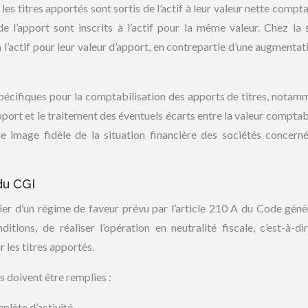
les titres apportés sont sortis de l’actif à leur valeur nette compt
de l’apport sont inscrits à l’actif pour la même valeur. Chez la 
à l’actif pour leur valeur d’apport, en contrepartie d’une augmentat
pécifiques pour la comptabilisation des apports de titres, notam
pport et le traitement des éventuels écarts entre la valeur comptabl
ne image fidèle de la situation financière des sociétés concern
 du CGI
ficier d’un régime de faveur prévu par l’article 210 A du Code géné
tions, de réaliser l’opération en neutralité fiscale, c’est-à-di
 les titres apportés.
s doivent être remplies :
plète d’activité