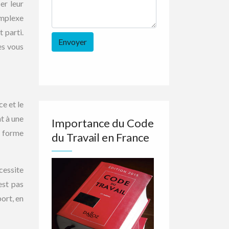
er leur
omplexe
 parti.
es vous
e et le
t à une
Importance du Code
e forme
du Travail en France
cessite
est pas
port, en