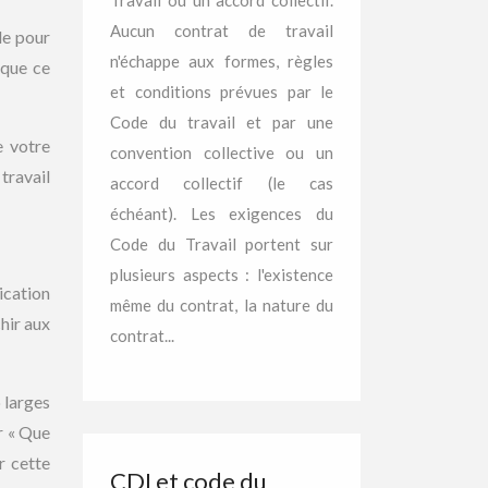
Travail ou un accord collectif.
Aucun contrat de travail
de pour
n'échappe aux formes, règles
 que ce
et conditions prévues par le
Code du travail et par une
e votre
convention collective ou un
travail
accord collectif (le cas
échéant). Les exigences du
Code du Travail portent sur
plusieurs aspects : l'existence
ication
même du contrat, la nature du
hir aux
contrat...
 larges
r « Que
r cette
CDI et code du