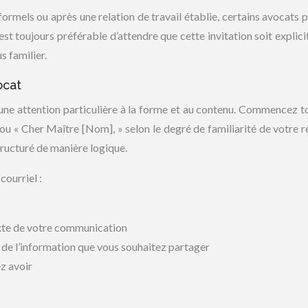
nformels ou après une relation de travail établie, certains avocats 
 est toujours préférable d’attendre que cette invitation soit explic
s familier.
ocat
 une attention particulière à la forme et au contenu. Commencez t
 ou « Cher Maître [Nom], » selon le degré de familiarité de votre re
tructuré de manière logique.
courriel :
exte de votre communication
u de l’information que vous souhaitez partager
z avoir