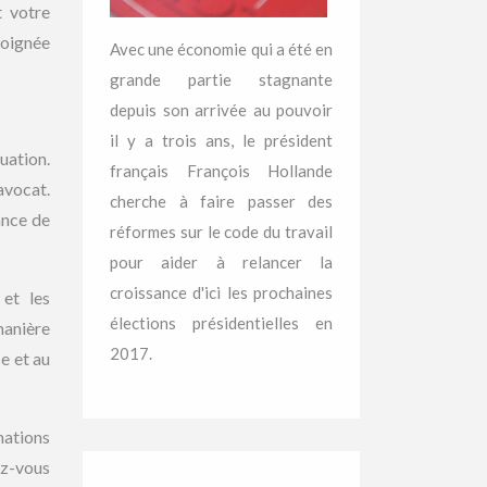
t votre
soignée
Avec une économie qui a été en
grande partie stagnante
depuis son arrivée au pouvoir
il y a trois ans, le président
uation.
français François Hollande
avocat.
cherche à faire passer des
ance de
réformes sur le code du travail
pour aider à relancer la
croissance d'ici les prochaines
 et les
élections présidentielles en
manière
2017.
e et au
mations
ez-vous