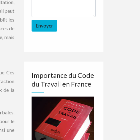
tation,
il peut
lit les
nces de
e, mais
ue. Ces
Importance du Code
raction
du Travail en France
x de la
rbales.
pour le
nsi une