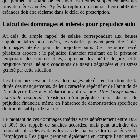
qui permet au salarié de réclamer les heures supplémentaires des
trois dernières années. Après la rupture du contrat, l’ensemble des
créances doit être réclamé dans le délai de prescription.
Calcul des dommages et intérêts pour préjudice subi
Au-delà du simple rappel de salaire correspondant aux heures
supplémentaires non payées, les salariés peuvent prétendre à des
dommages-intérêts pour le préjudice subi. Ce préjudice revêt
plusieurs aspects : le préjudice financier résultant de la privation
temporaire des sommes dues, augmenté des intérêts légaux, et le
préjudice moral lié aux conditions de travail dégradées et au stress
généré par cette situation.
Les tribunaux évaluent ces dommages-intérêts en fonction de la
durée des manquements, de leur caractère répétitif et de l’attitude de
l’employeur face aux réclamations du salarié.
Une jurisprudence
constante reconnaît
l’existence d’un préjudice moral distinct du
préjudice financier, même en l’absence de démonstration spécifique
du trouble subi par le salarié.
Le montant de ces dommages-intérêts varie généralement entre 10%
et 30% des rappels de salaires accordés, mais peut atteindre des
montants plus élevés dans les cas de mauvaise foi caractérisée de
l’employeur. Les juges prennent également en compte l’ancienneté