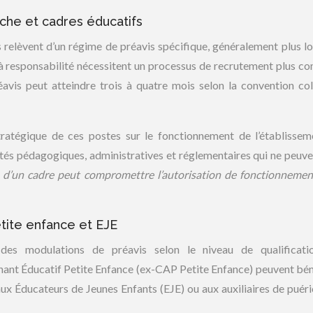
èche et cadres éducatifs
s relèvent d’un régime de préavis spécifique, généralement plus l
s à responsabilité nécessitent un processus de recrutement plus c
éavis peut atteindre trois à quatre mois selon la convention col
stratégique de ces postes sur le fonctionnement de l’établissem
ités pédagogiques, administratives et réglementaires qui ne peuve
 d’un cadre peut compromettre l’autorisation de fonctionneme
tite enfance et EJE
t des modulations de préavis selon le niveau de qualificati
nant Éducatif Petite Enfance (ex-CAP Petite Enfance) peuvent bén
aux Éducateurs de Jeunes Enfants (EJE) ou aux auxiliaires de puéri