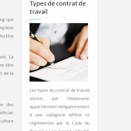
Types de contrat de
travail
ong que
omplexe
lective
ent. La
nt être
nt
de la
Les types de contrat de travail
choisis par l'employeur
on des
appartiennent obligatoirement
éficier
à une catégorie définie et
culture
réglementée par le Code du