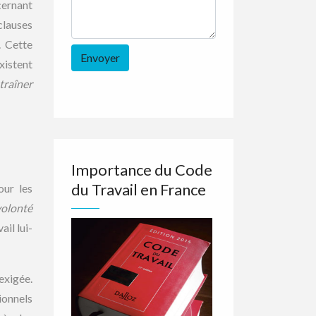
cernant
clauses
. Cette
xistent
traîner
Importance du Code
du Travail en France
our les
volonté
il lui-
exigée.
ionnels