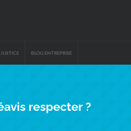
 JUSTICE
BLOG ENTREPRISE
éavis respecter ?