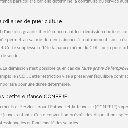
rtance particulière car elle détermine la continuité du service aup
uxiliaires de puériculture
nt d’une plus grande liberté concernant leur démission que leurs co
inée permet au salarié de démissionner à tout moment, sous rés
el. Cette souplesse reflète la nature même du CDI, conçu pour off
 de sortie.
e. La démission n’est possible qu’en cas de
faute grave de l’emplo
l emploi en CDI. Cette restriction vise à préserver l’équilibre contra
emporaire pour une durée déterminée.
ives petite enfance CCNEEJE
ements et Services pour l’Enfance et la Jeunesse (CCNEEJE) s’app
e jeunes enfants. Cette convention prévoit des dispositions spéc
fessionnelles et l’ancienneté des salariés.