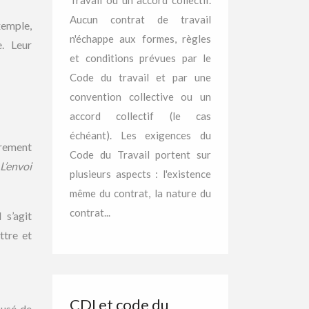
Travail ou un accord collectif.
Aucun contrat de travail
xemple,
n'échappe aux formes, règles
. Leur
et conditions prévues par le
Code du travail et par une
convention collective ou un
accord collectif (le cas
échéant). Les exigences du
irement
Code du Travail portent sur
L’envoi
plusieurs aspects : l'existence
même du contrat, la nature du
contrat...
 s’agit
ttre et
CDI et code du
cusé de