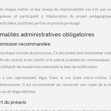
 de chaque métier et leur niveau de responsabilité. Les EJE, par e
plexes et participent à l’élaboration du projet pédagogique
iculière, justifiant parfois un préavis prolongé.
alités administratives obligatoires
 démission recommandée
 une étape cruciale du processus. Ce document doit mentionner cla
fin de contrat et les motifs si le salarié souhaite les communiquer.
 d’établir de manière incontestable la date de notification.
 à son représentant légal. Dans le cas d’une micro-crèche, il
ablissement. Il est recommandé de conserver une copie de la le
as de litige ultérieur.
t du préavis
 de la réception de la lettre de démission par l’employeur. L’ac