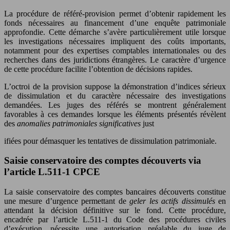
La procédure de référé-provision permet d’obtenir rapidement les
fonds nécessaires au financement d’une enquête patrimoniale
approfondie. Cette démarche s’avère particulièrement utile lorsque
les investigations nécessaires impliquent des coûts importants,
notamment pour des expertises comptables internationales ou des
recherches dans des juridictions étrangères. Le caractère d’urgence
de cette procédure facilite l’obtention de décisions rapides.
L’octroi de la provision suppose la démonstration d’indices sérieux
de dissimulation et du caractère nécessaire des investigations
demandées. Les juges des référés se montrent généralement
favorables à ces demandes lorsque les éléments présentés révèlent
des
anomalies patrimoniales significatives
just
ifiées pour démasquer les tentatives de dissimulation patrimoniale.
Saisie conservatoire des comptes découverts via
l’article L.511-1 CPCE
La saisie conservatoire des comptes bancaires découverts constitue
une mesure d’urgence permettant de
geler les actifs dissimulés
en
attendant la décision définitive sur le fond. Cette procédure,
encadrée par l’article L.511-1 du Code des procédures civiles
d’exécution, nécessite une autorisation préalable du juge de