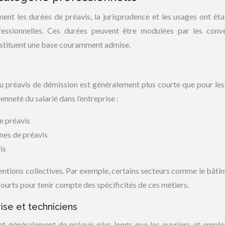
ent les durées de préavis, la jurisprudence et les usages ont éta
fessionnelles. Ces durées peuvent être modulées par les conv
constituent une base couramment admise.
du préavis de démission est généralement plus courte que pour les
ienneté du salarié dans l’entreprise :
e préavis
ines de préavis
is
entions collectives. Par exemple, certains secteurs comme le bâti
courts pour tenir compte des spécificités de ces métiers.
ise et techniciens
ent généralement de préavis plus longs que les ouvriers et emplo