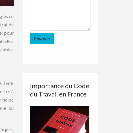
gles en
trat de
el pour
t-elles
licables
s avoir
Importance du Code
ettre à
du Travail en France
rincipe
elle ou
fiques.