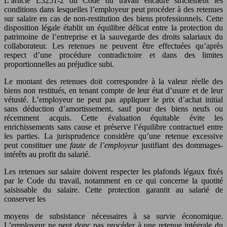
L’article L3251-2 du Code du travail encadre strictement les
conditions dans lesquelles l’employeur peut procéder à des retenues
sur salaire en cas de non-restitution des biens professionnels. Cette
disposition légale établit un équilibre délicat entre la protection du
patrimoine de l’entreprise et la sauvegarde des droits salariaux du
collaborateur. Les retenues ne peuvent être effectuées qu’après
respect d’une procédure contradictoire et dans des limites
proportionnelles au préjudice subi.
Le montant des retenues doit correspondre à la valeur réelle des
biens non restitués, en tenant compte de leur état d’usure et de leur
vétusté. L’employeur ne peut pas appliquer le prix d’achat initial
sans déduction d’amortissement, sauf pour des biens neufs ou
récemment acquis. Cette évaluation équitable évite les
enrichissements sans cause et préserve l’équilibre contractuel entre
les parties. La jurisprudence considère qu’une retenue excessive
peut constituer une
faute de l’employeur
justifiant des dommages-
intérêts au profit du salarié.
Les retenues sur salaire doivent respecter les plafonds légaux fixés
par le Code du travail, notamment en ce qui concerne la quotité
saisissable du salaire. Cette protection garantit au salarié de
conserver les
moyens de subsistance nécessaires à sa survie économique.
L’employeur ne peut donc pas procéder à une retenue intégrale du