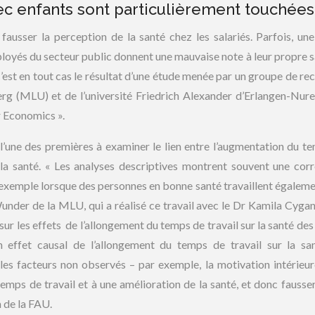
ec enfants sont particulièrement touchées
fausser la perception de la santé chez les salariés. Parfois, une
loyés du secteur public donnent une mauvaise note à leur propre s
’est en tout cas le résultat d’une étude menée par un groupe de re
erg (MLU) et de l’université Friedrich Alexander d’Erlangen-Nu
r Economics ».
 l’une des premières à examiner le lien entre l’augmentation du t
a santé. « Les analyses descriptives montrent souvent une corr
ar exemple lorsque des personnes en bonne santé travaillent égaleme
Wunder de la MLU, qui a réalisé ce travail avec le Dr Kamila Cyg
sur les effets de l’allongement du temps de travail sur la santé des
n effet causal de l’allongement du temps de travail sur la sa
e les facteurs non observés – par exemple, la motivation intérieur
emps de travail et à une amélioration de la santé, et donc fausser 
 de la FAU.