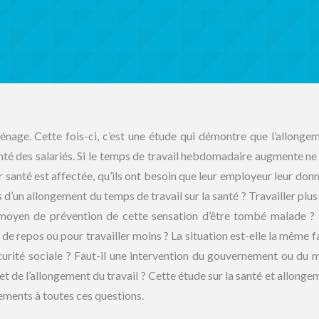
ménage. Cette fois-ci, c’est une étude qui démontre que l’allonge
anté des salariés. Si le temps de travail hebdomadaire augmente ne 
 santé est affectée, qu’ils ont besoin que leur employeur leur donn
 d’un allongement du temps de travail sur la santé ? Travailler plus
n moyen de prévention de cette sensation d’être tombé malade ?
e repos ou pour travailler moins ? La situation est-elle la même fa
curité sociale ? Faut-il une intervention du gouvernement ou du m
sujet de l’allongement du travail ? Cette étude sur la santé et allong
ements à toutes ces questions.