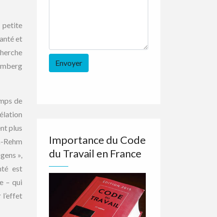
 petite
anté et
cherche
remberg
emps de
élation
nt plus
Importance du Code
an-Rehm
du Travail en France
 gens »,
nté est
e – qui
l’effet