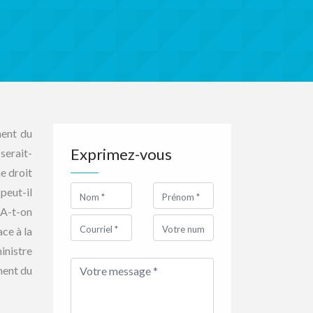
ment du
Exprimez-vous
serait-
e droit
 peut-il
 A-t-on
ce à la
inistre
ement du