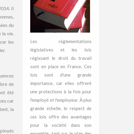
014. Il
hommes,
nées du
 la vie.
Les réglementations
cer les
législatives et les lois
er.
régissant le droit du travail
sont en place en France. Ces
lois sont d'une grande
uences
importance, car elles offrent
mbre de
une protections à la fois pour
ont été
l'employé et l'employeur. À plus
pes car
grande échelle, le respect de
ent, la
ces lois offre des avantages
pour la société dans son
mployés
ensemble, tant sur le plan des