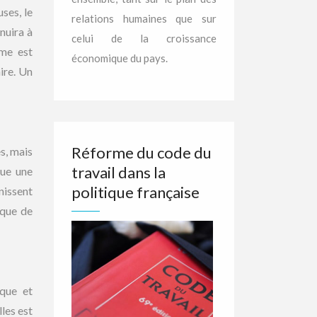
uses, le
relations humaines que sur
nuira à
celui de la croissance
ème est
économique du pays.
ire. Un
Réforme du code du
s, mais
travail dans la
que une
politique française
inissent
nque de
ique et
les est