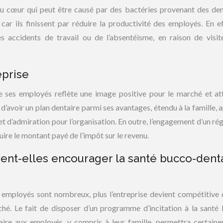
u cœur qui peut être causé par des bactéries provenant des den
ar ils finissent par réduire la productivité des employés. En eff
s accidents de travail ou de l’absentéisme, en raison de visit
eprise
 ses employés reflète une image positive pour le marché et att
t d’avoir un plan dentaire parmi ses avantages, étendu à la famille,
et d’admiration pour l’organisation. En outre, l’engagement d’un ré
duire le montant payé de l’impôt sur le revenu.
nt-elles encourager la santé bucco-dent
ux employés sont nombreux, plus l’entreprise devient compétitive 
hé. Le fait de disposer d’un programme d’incitation à la santé
taire aux employés, y compris à leur famille, permettra certain