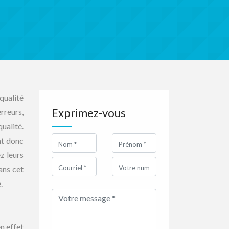
qualité
Exprimez-vous
rreurs,
ualité.
nt donc
z leurs
ans cet
.
n effet