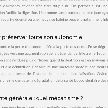
e d’aliments et donc d’en tirer du plaisir. Elle permet aussi un
ion facilite la digestion. Une bonne santé bucco-dentaire joue ég
 un sourire édenté ou une mauvaise haleine peuvent notamment inh
 préserver toute son autonomie
contre la perte d’autonomie liée à la perte des dents. En se dégra
âgées vers une augmentation de la dépendance. Elle a en effet un
ion sont rendues plus difficiles quand la dentition est en mauvais é
 et à la dénutrition. Par ailleurs, une mauvaise santé bucco-dentai
ant une perte de l’estime de soi, une désocialisation. Grâc
es chez le dentiste, la dégradation de la santé bucco-dentaire des 
anté générale : quel mécanisme ?
ns une bouche présentant une maladie parodontale peuvent migrer 