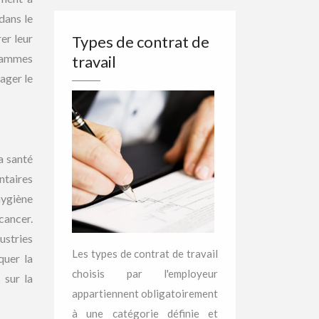
dans le
rer leur
Types de contrat de
grammes
travail
rager le
la santé
ntaires
hygiène
cancer.
ustries
Les types de contrat de travail
quer la
choisis par l'employeur
 sur la
appartiennent obligatoirement
à une catégorie définie et