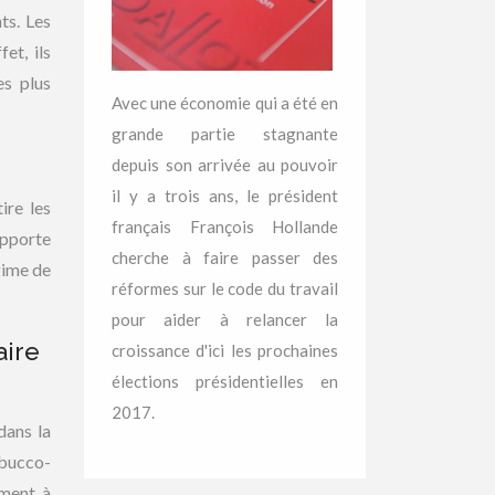
ts. Les
et, ils
es plus
Avec une économie qui a été en
grande partie stagnante
depuis son arrivée au pouvoir
il y a trois ans, le président
ire les
français François Hollande
 apporte
cherche à faire passer des
gime de
réformes sur le code du travail
pour aider à relancer la
aire
croissance d'ici les prochaines
élections présidentielles en
2017.
dans la
 bucco-
ement à