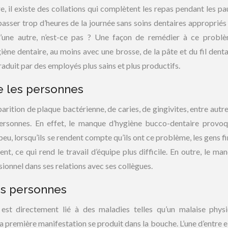
re, il existe des collations qui complètent les repas pendant les pa
asser trop d’heures de la journée sans soins dentaires appropriés 
’une autre, n’est-ce pas ? Une façon de remédier à ce probl
iène dentaire, au moins avec une brosse, de la pâte et du fil denta
aduit par des employés plus sains et plus productifs.
re les personnes
arition de plaque bactérienne, de caries, de gingivites, entre autre
 personnes. En effet, le manque d’hygiène bucco-dentaire provo
 peu, lorsqu’ils se rendent compte qu’ils ont ce problème, les gens f
ent, ce qui rend le travail d’équipe plus difficile. En outre, le ma
sionnel dans ses relations avec ses collègues.
es personnes
est directement lié à des maladies telles qu’un malaise phys
 première manifestation se produit dans la bouche. L’une d’entre el