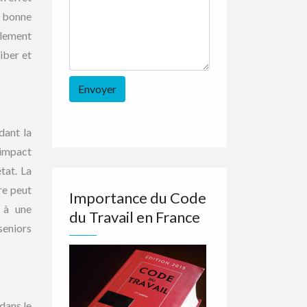
e bonne
alement
iber et
dant la
 impact
tat. La
re peut
Importance du Code
e à une
du Travail en France
seniors
dans le