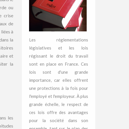
arde ou
e crise
taux de
liées à
dans la
Les réglementations
itoires
législatives et les lois
aire et
régissant le droit du travail
iter la
sont en place en France. Ces
lois sont d'une grande
importance, car elles offrent
une protections à la fois pour
l'employé et l'employeur. À plus
grande échelle, le respect de
ces lois offre des avantages
ans les
pour la société dans son
abitudes
ensemble, tant sur le plan des