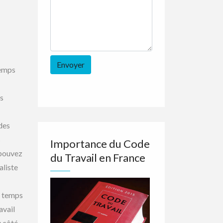
temps
us
 des
s
Importance du Code
 pouvez
du Travail en France
aliste
e temps
avail
u côté