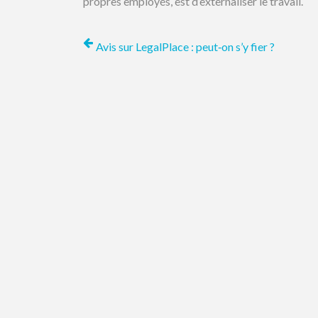
propres employés, est d’externaliser le travail.
Avis sur LegalPlace : peut‑on s’y fier ?