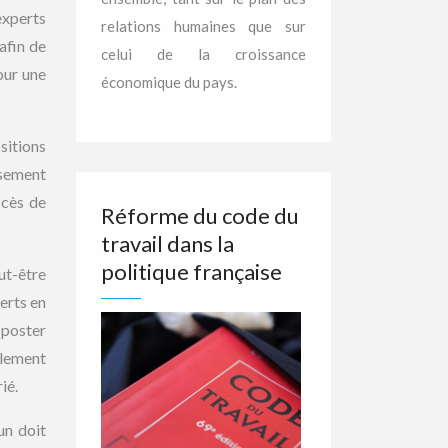
experts
relations humaines que sur
afin de
celui de la croissance
our une
économique du pays.
sitions
ssement
ccès de
Réforme du code du
travail dans la
politique française
ut-être
erts en
 poster
alement
ié.
un doit