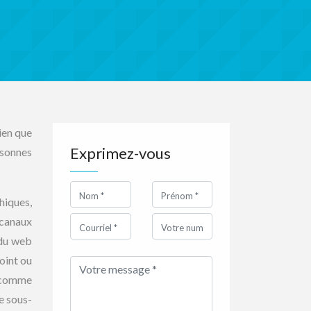
ien que
Exprimez-vous
rsonnes
hiques,
 canaux
 du web
point ou
, comme
e sous-