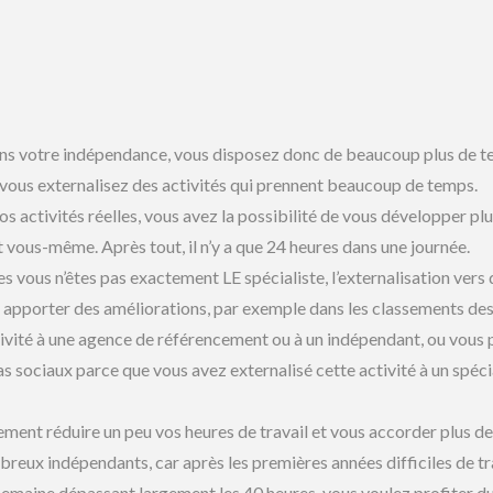
ans votre indépendance, vous disposez donc de beaucoup plus de 
si vous externalisez des activités qui prennent beaucoup de temps.
s activités réelles, vous avez la possibilité de vous développer pl
 vous-même. Après tout, il n’y a que 24 heures dans une journée.
es vous n’êtes pas exactement LE spécialiste, l’externalisation vers
 apporter des améliorations, par exemple dans les classements de
tivité à une agence de référencement ou à un indépendant, ou vous
s sociaux parce que vous avez externalisé cette activité à un spéci
ement réduire un peu vos heures de travail et vous accorder plus d
mbreux indépendants, car après les premières années difficiles de tr
emaine dépassant largement les 40 heures, vous voulez profiter d