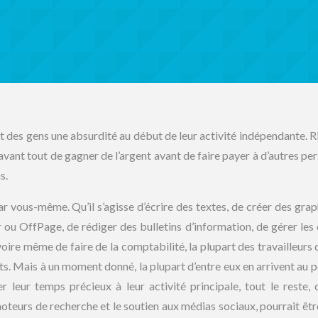
art des gens une absurdité au début de leur activité indépendante. R
 avant tout de gagner de l’argent avant de faire payer à d’autres pe
s.
ar vous-même. Qu’il s’agisse d’écrire des textes, de créer des grap
r ou OffPage, de rédiger des bulletins d’information, de gérer les
voire même de faire de la comptabilité, la plupart des travailleurs
ents. Mais à un moment donné, la plupart d’entre eux en arrivent au 
er leur temps précieux à leur activité principale, tout le reste
 moteurs de recherche et le soutien aux médias sociaux, pourrait êtr