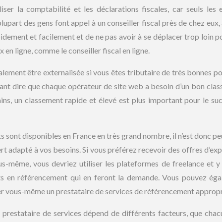
iser la comptabilité et les déclarations fiscales, car seuls les 
upart des gens font appel à un conseiller fiscal près de chez eux, 
dement et facilement et de ne pas avoir à se déplacer trop loin p
x en ligne, comme le conseiller fiscal en ligne.
lement être externalisée si vous êtes tributaire de très bonnes po
nant dire que chaque opérateur de site web a besoin d’un bon cla
ains, un classement rapide et élevé est plus important pour le su
 sont disponibles en France en très grand nombre, il n’est donc pe
rt adapté à vos besoins. Si vous préférez recevoir des offres d’exp
s-même, vous devriez utiliser les plateformes de freelance et y
rts en référencement qui en feront la demande. Vous pouvez ég
her vous-même un prestataire de services de référencement appropr
prestataire de services dépend de différents facteurs, que chac