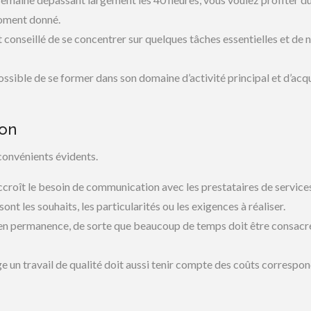
moment donné.
t conseillé de se concentrer sur quelques tâches essentielles et de 
ossible de se former dans son domaine d’activité principal et d’acq
ion
convénients évidents.
accroît le besoin de communication avec les prestataires de service
ont les souhaits, les particularités ou les exigences à réaliser.
en permanence, de sorte que beaucoup de temps doit être consacr
xige un travail de qualité doit aussi tenir compte des coûts correspo