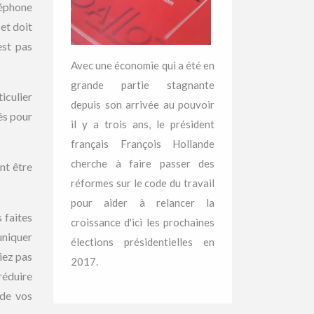
léphone
et doit
est pas
Avec une économie qui a été en
grande partie stagnante
iculier
depuis son arrivée au pouvoir
és pour
il y a trois ans, le président
français François Hollande
cherche à faire passer des
nt être
réformes sur le code du travail
pour aider à relancer la
 faites
croissance d'ici les prochaines
niquer
élections présidentielles en
niez pas
2017.
réduire
 de vos