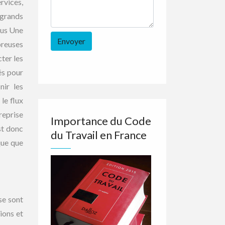
rvices,
 grands
sus Une
breuses
cter les
és pour
nir les
le flux
reprise
Importance du Code
st donc
du Travail en France
que que
ise sont
ions et