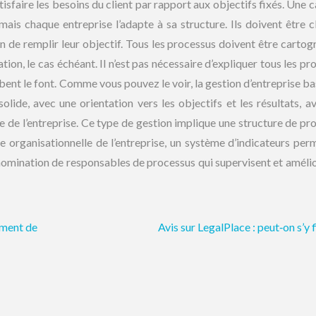
atisfaire les besoins du client par rapport aux objectifs fixés. Une 
ais chaque entreprise l’adapte à sa structure. Ils doivent être cl
in de remplir leur objectif. Tous les processus doivent être cartog
ation, le cas échéant. Il n’est pas nécessaire d’expliquer tous les p
lobent le font. Comme vous pouvez le voir, la gestion d’entreprise b
lide, avec une orientation vers les objectifs et les résultats, a
e de l’entreprise. Ce type de gestion implique une structure de pr
e organisationnelle de l’entreprise, un système d’indicateurs per
la nomination de responsables de processus qui supervisent et amélio
ement de
Avis sur LegalPlace : peut‑on s’y f