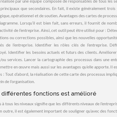
t réalisée par une équipe composée de responsables de tous les se
t principaux que secondaires. En fait, il existe généralement trois
égique, opérationnel et de soutien. Avantages des cartes de proces
agramme. Lorsqu’il est bien fait, sans erreurs, il fournit de nom
ivité de l’entreprise. Ainsi, cet outil peut être utilisé pour : Déte
ations ou corrections possibles, ainsi que les nouvelles opportunit
és de l’entreprise. Identifier les rôles clés de l’entreprise. Défi
é. Identifier les besoins actuels et futurs des clients. Améliorer 
t/ou services. Lancer la cartographie des processus dans une ent
ettre en œuvre mais aussi sur les avantages qu’elle apporte. Il e
 : Tout d’abord, la réalisation de cette carte des processus impli
ein de l’organisation.
s différentes fonctions est amélioré
s à tous les niveaux signifie que les différents niveaux de l’entrepr
 En outre, il est également important de souligner qu’avec des fonct