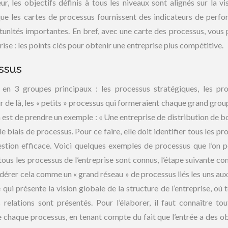
, les objectifs définis à tous les niveaux sont alignés sur la vi
que les cartes de processus fournissent des indicateurs de perf
rtunités importantes. En bref, avec une carte des processus, vous
prise : les points clés pour obtenir une entreprise plus compétitive.
ssus
 en 3 groupes principaux : les processus stratégiques, les pr
ir de là, les « petits » processus qui formeraient chaque grand grou
a est de prendre un exemple : « Une entreprise de distribution de b
e biais de processus. Pour ce faire, elle doit identifier tous les p
gestion efficace. Voici quelques exemples de processus que l’on p
ous les processus de l’entreprise sont connus, l’étape suivante con
idérer cela comme un « grand réseau » de processus liés les uns aux
i présente la vision globale de la structure de l’entreprise, où t
 relations sont présentés. Pour l’élaborer, il faut connaître tou
de chaque processus, en tenant compte du fait que l’entrée a des ob