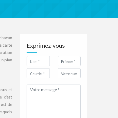
 chacun
Exprimez-vous
a carte
oration
un plan
ssus et
e c’est
 est de
esquels