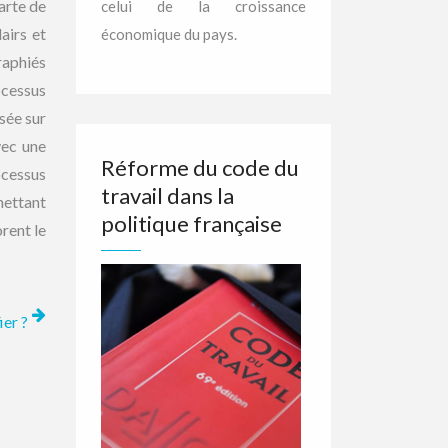
carte de
celui de la croissance
airs et
économique du pays.
raphiés
rocessus
asée sur
vec une
Réforme du code du
ocessus
travail dans la
mettant
politique française
rent le
ier ?