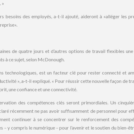
 »
 besoins des employés, a-t-il ajouté, aideront à «alléger les pr
reprise».
nes de quatre jours et d’autres options de travail flexibles une 
nts à ce sujet, selon McDonough.
tions technologiques, est un facteur clé pour rester connecté et am
ctivité », a-t-il expliqué. « Pour réussir cette nouvelle façon de tra
rit, une confiance et une connectivité.
servation des compétences clés seront primordiales. Un cinqui
déclaré récemment ne pas avoir suffisamment de personnel pour ef
raiment continuer à se concentrer sur le renforcement des comp
s – y compris le numérique – pour l’avenir et le soutien du bien-êtr