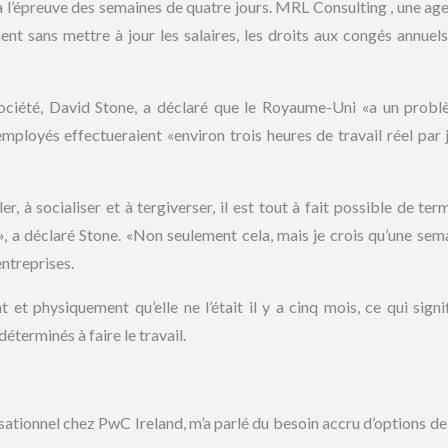
à l’épreuve des semaines de quatre jours. MRL Consulting , une ag
nt sans mettre à jour les salaires, les droits aux congés annuels
 société, David Stone, a déclaré que le Royaume-Uni «a un prob
 employés effectueraient «environ trois heures de travail réel par 
, à socialiser et à tergiverser, il est tout à fait possible de term
, a déclaré Stone. «Non seulement cela, mais je crois qu’une sem
entreprises.
t physiquement qu’elle ne l’était il y a cinq mois, ce qui signi
déterminés à faire le travail.
tionnel chez PwC Ireland, m’a parlé du besoin accru d’options de 