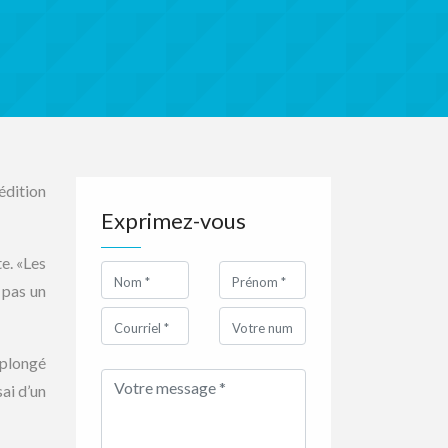
édition
Exprimez-vous
e. «Les
 pas un
 plongé
ai d’un