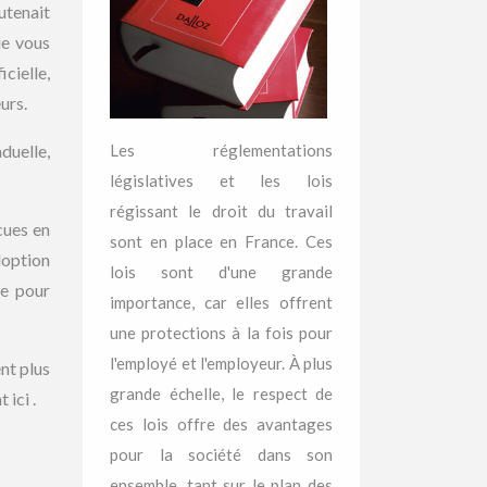
utenait
ue vous
icielle,
urs.
duelle,
Les réglementations
législatives et les lois
régissant le droit du travail
cues en
sont en place en France. Ces
doption
lois sont d'une grande
se pour
importance, car elles offrent
une protections à la fois pour
l'employé et l'employeur. À plus
nt plus
grande échelle, le respect de
 ici .
ces lois offre des avantages
pour la société dans son
ensemble, tant sur le plan des