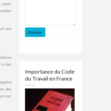
. Leurs
uvelles
 et une
vitesse
y a des
Importance du Code
du Travail en France
 quatre
es, des
urs sur