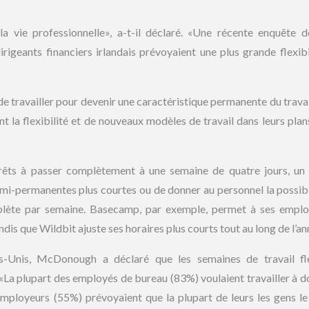
 la vie professionnelle», a-t-il déclaré. «Une récente enquête
irigeants financiers irlandais prévoyaient une plus grande flexibi
e travailler pour devenir une caractéristique permanente du travail
nt la flexibilité et de nouveaux modèles de travail dans leurs plans
rêts à passer complètement à une semaine de quatre jours, un 
semi-permanentes plus courtes ou de donner au personnel la possibi
mplète par semaine. Basecamp, par exemple, permet à ses empl
ndis que Wildbit ajuste ses horaires plus courts tout au long de l’an
Unis, McDonough a déclaré que les semaines de travail fle
«La plupart des employés de bureau (83%) voulaient travailler à d
employeurs (55%) prévoyaient que la plupart de leurs les gens le