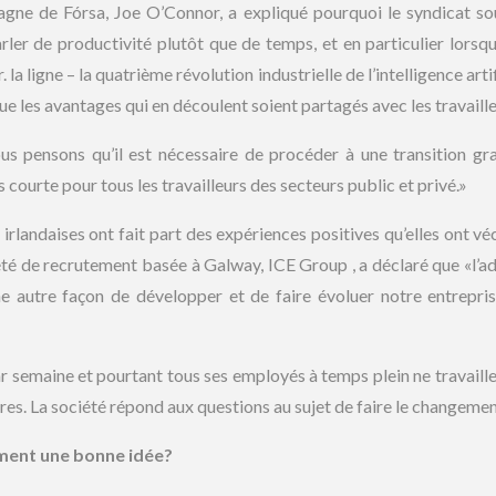
agne de Fórsa, Joe O’Connor, a expliqué pourquoi le syndicat so
rler de productivité plutôt que de temps, et en particulier lorsq
 ligne – la quatrième révolution industrielle de l’intelligence artif
que les avantages qui en découlent soient partagés avec les travaille
s pensons qu’il est nécessaire de procéder à une transition gra
s courte pour tous les travailleurs des secteurs public et privé.»
 irlandaises ont fait part des expériences positives qu’elles ont vé
été de recrutement basée à Galway, ICE Group , a déclaré que «l’a
ne autre façon de développer et de faire évoluer notre entrepri
ar semaine et pourtant tous ses employés à temps plein ne travaille
res. La société répond aux questions au sujet de faire le changement
iment une bonne idée?