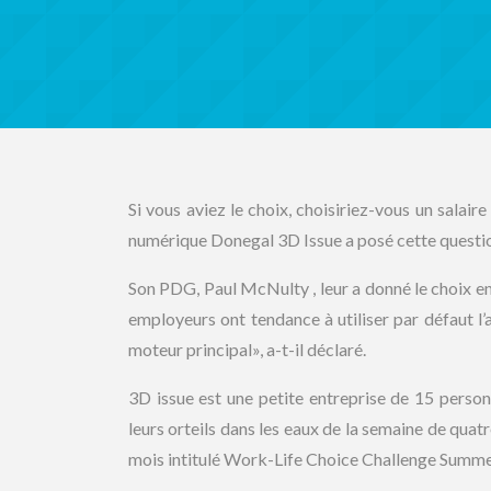
Si vous aviez le choix, choisiriez-vous un salair
numérique Donegal 3D Issue a posé cette questio
Son PDG, Paul McNulty , leur a donné le choix e
employeurs ont tendance à utiliser par défaut 
moteur principal», a-t-il déclaré.
3D issue est une petite entreprise de 15 perso
leurs orteils dans les eaux de la semaine de quatr
mois intitulé Work-Life Choice Challenge Summ