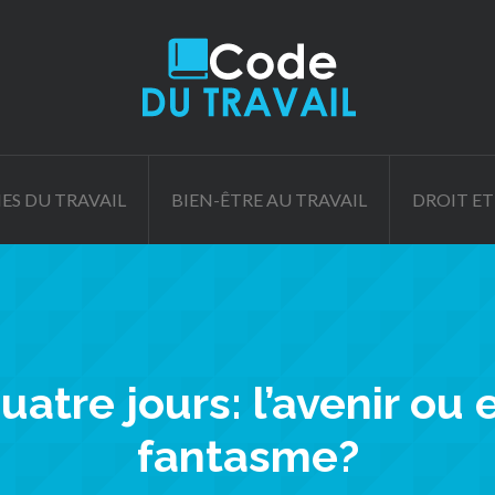
ES DU TRAVAIL
BIEN-ÊTRE AU TRAVAIL
DROIT ET
atre jours: l’avenir ou 
fantasme?