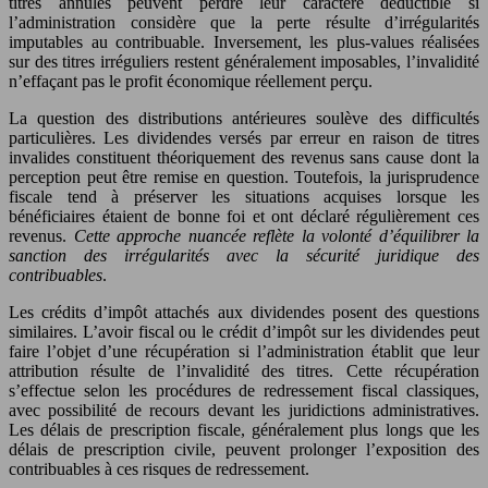
titres annulés peuvent perdre leur caractère déductible si
l’administration considère que la perte résulte d’irrégularités
imputables au contribuable. Inversement, les plus-values réalisées
sur des titres irréguliers restent généralement imposables, l’invalidité
n’effaçant pas le profit économique réellement perçu.
La question des distributions antérieures soulève des difficultés
particulières. Les dividendes versés par erreur en raison de titres
invalides constituent théoriquement des revenus sans cause dont la
perception peut être remise en question. Toutefois, la jurisprudence
fiscale tend à préserver les situations acquises lorsque les
bénéficiaires étaient de bonne foi et ont déclaré régulièrement ces
revenus.
Cette approche nuancée reflète la volonté d’équilibrer la
sanction des irrégularités avec la sécurité juridique des
contribuables
.
Les crédits d’impôt attachés aux dividendes posent des questions
similaires. L’avoir fiscal ou le crédit d’impôt sur les dividendes peut
faire l’objet d’une récupération si l’administration établit que leur
attribution résulte de l’invalidité des titres. Cette récupération
s’effectue selon les procédures de redressement fiscal classiques,
avec possibilité de recours devant les juridictions administratives.
Les délais de prescription fiscale, généralement plus longs que les
délais de prescription civile, peuvent prolonger l’exposition des
contribuables à ces risques de redressement.