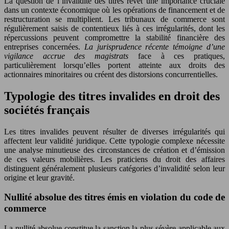
La question de l’invalidité des titres revêt une importance cruciale
dans un contexte économique où les opérations de financement et de
restructuration se multiplient. Les tribunaux de commerce sont
régulièrement saisis de contentieux liés à ces irrégularités, dont les
répercussions peuvent compromettre la stabilité financière des
entreprises concernées.
La jurisprudence récente témoigne d’une
vigilance accrue des magistrats
face à ces pratiques,
particulièrement lorsqu’elles portent atteinte aux droits des
actionnaires minoritaires ou créent des distorsions concurrentielles.
Typologie des titres invalides en droit des
sociétés français
Les titres invalides peuvent résulter de diverses irrégularités qui
affectent leur validité juridique. Cette typologie complexe nécessite
une analyse minutieuse des circonstances de création et d’émission
de ces valeurs mobilières. Les praticiens du droit des affaires
distinguent généralement plusieurs catégories d’invalidité selon leur
origine et leur gravité.
Nullité absolue des titres émis en violation du code de
commerce
La nullité absolue constitue la sanction la plus sévère applicable aux