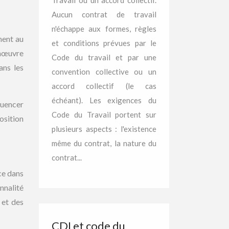
Travail ou un accord collectif.
Aucun contrat de travail
n'échappe aux formes, règles
ment au
et conditions prévues par le
anœuvre
Code du travail et par une
ans les
convention collective ou un
accord collectif (le cas
échéant). Les exigences du
luencer
Code du Travail portent sur
osition
plusieurs aspects : l'existence
même du contrat, la nature du
contrat...
ice dans
nnalité
 et des
CDI et code du