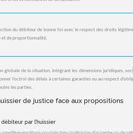
tection du débiteur de bonne foi avec le respect des droits légitim
 et de proportionnalité.
 globale de la situation, intégrant les dimensions juridiques, soci
nner l’octroi des délais à certaines garanties ou au respect d’obli
utes les parties.
huissier de justice face aux propositions
débiteur par l’huissier
r constitue une étape cruciale dans la décision d’accepter ou de ref