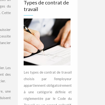
Types de contrat de
rges du
travail
. Cette
huissier
cessite
éancier
er. Les
Les types de contrat de travail
ent des
choisis par l'employeur
ier.
appartiennent obligatoirement
re, une
à une catégorie définie et
éduisent
réglementée par le Code du