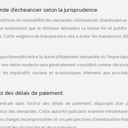
nde d’échéancier selon la jurisprudence
ditions de recevabilité
des demandes d’échéancier, établissant un
ige notamment que le débiteur démontre sa bonne foi et justifie
s. Cette exigence de transparence vise à éviter les manœuvres dil
portionnalité entre la durée d’étalement demandée et l’importanc
ur une dette modeste sera généralement considéré comme déraiso
r les impératifs sociaux et économiques inhérents aux procéd
roi des délais de paiement
entrale dans l’octroi des délais de paiement, disposant d’un
p
ence des demandes. Cette autorité judiciaire examine minutieuse
ses charges incompressibles et ses perspectives d’amélioration fina
nce et les circonstances de sa naissance.