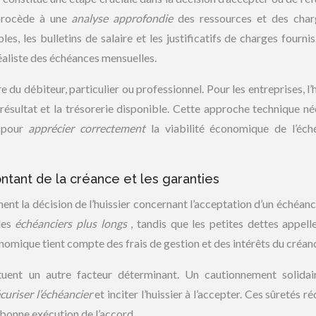
 procède à une
analyse approfondie
des ressources et des cha
s, les bulletins de salaire et les justificatifs de charges fournis
éaliste des échéances mensuelles.
 du débiteur, particulier ou professionnel. Pour les entreprises, l’
ésultat et la trésorerie disponible. Cette approche technique né
s pour
apprécier correctement
la viabilité économique de l’éch
ntant de la créance et les garanties
ent la décision de l’huissier concernant l’acceptation d’un échéanci
des
échéanciers plus longs
, tandis que les petites dettes appell
mique tient compte des frais de gestion et des intérêts du créanc
ituent un autre facteur déterminant. Un cautionnement solidai
curiser l’échéancier
et inciter l’huissier à l’accepter. Ces sûretés r
a bonne exécution de l’accord.