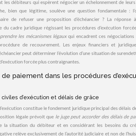
nt les débiteurs qui espèrent négocier un échelonnement de leurs
he, bien que légitime, soulève une question fondamentale : l’o
onnaire de refuser une proposition d’échéancier ? La réponse 
e du cadre juridique régissant les procédures d’exécution forcée
rendre les mécanismes légaux
qui encadrent ces négociations 
rocédure de recouvrement. Les enjeux financiers et juridiqu
n échéancier peut déterminer l’évolution d’une situation de surende
d’exécution forcée plus contraignantes.
r de paiement dans les procédures d’exécu
civiles d’exécution et délais de grâce
d’exécution constitue le fondement juridique principal des délais d
position légale prévoit que
le juge peut accorder des délais de p
 la situation du débiteur et en considérant les besoins du cré
tive relève exclusivement de l’autorité judiciaire et non de l’huis