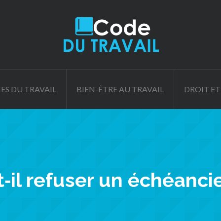
ES DU TRAVAIL
BIEN-ÊTRE AU TRAVAIL
DROIT ET
t‑il refuser un échéanci