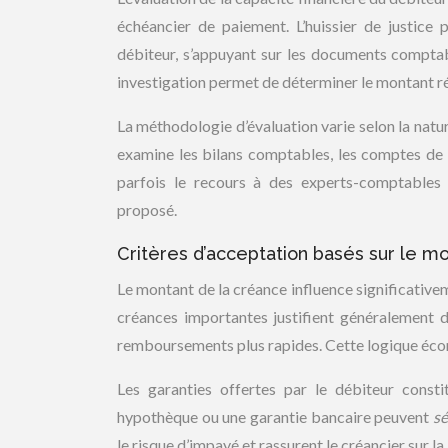
échéancier de paiement. L’huissier de justice
débiteur, s’appuyant sur les documents comptable
investigation permet de déterminer le montant r
La méthodologie d’évaluation varie selon la nature
examine les bilans comptables, les comptes de r
parfois le recours à des experts-comptable
proposé.
Critères d’acceptation basés sur le mo
Le montant de la créance influence significativem
créances importantes justifient généralement 
remboursements plus rapides. Cette logique écono
Les garanties offertes par le débiteur const
hypothèque ou une garantie bancaire peuvent
sé
le risque d’impayé et rassurent le créancier sur l