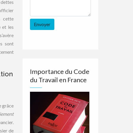
 dettes
fficier
à cette
 et les
s’avère
es sont
ttement
Importance du Code
tion
du Travail en France
e grâce
aiement
ancier.
sier de