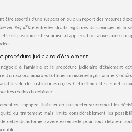
nt être assortis d’une suspension ou d’un report des mesures d’ex
server l’équilibre
entre les droits légitimes du créancier et la si
 cette disposition reste soumise à l’appréciation souveraine du mag
ndées.
et procédure judiciaire d’étalement
 négocié à l’amiable et la procédure judiciaire d’étalement dé
dre d’un accord amiable, l’officier ministériel agit comme
mandata
iable selon les instructions reçues. Cette flexibilité permet souv
acités réelles du débiteur.
alement est engagée, l’huissier doit respecter strictement les décis
l’équité du traitement mais limite considérablement les possibil
e cette dichotomie s’avère essentielle pour tout débiteur sou
vorable.