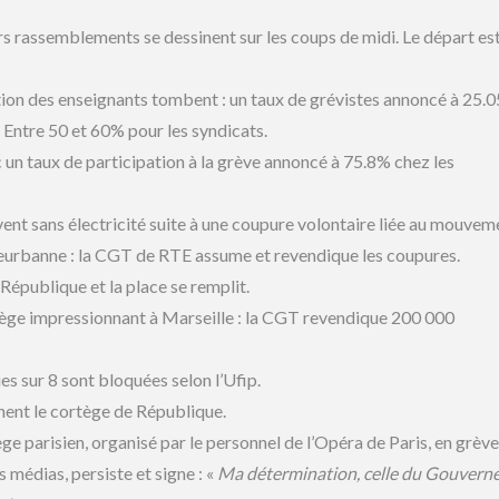
ers rassemblements se dessinent sur les coups de midi. Le départ es
sation des enseignants tombent : un taux de grévistes annoncé à 25.
. Entre 50 et 60% pour les syndicats.
n taux de participation à la grève annoncé à 75.8% chez les
vent sans électricité suite à une coupure volontaire liée au mouvem
leurbanne : la CGT de RTE assume et revendique les coupures.
 République et la place se remplit.
rtège impressionnant à Marseille : la CGT revendique 200 000
es sur 8 sont bloquées selon l’Ufip.
nent le cortège de République.
ge parisien, organisé par le personnel de l’Opéra de Paris, en grève
 médias, persiste et signe : «
Ma détermination, celle du Gouvern