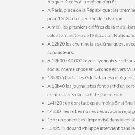
bloquer l’accès à la maison d’arrêt.
A Paris, place de la République : les premi
pour 13h30 en direction de la Nation.
A midi, les premiers chiffres de la mobili
selon le ministère de l’Éducation Nationale
A 12h20 les cheminots se démarquent avec u
conducteurs.
A 12h30 : 40 000 foyers lyonnais se retrou
social. Même chose en Gironde et vers Vil
13h30 à Paris : les Gilets Jaunes rejoignent
A 13h40 les journalistes font part d’un co
manifestants dans la Cité phocéenne.
14H20 : on constate qu’au moins 5 raffineri
14h30 : les robes noires des avocats rejoig
15h : un concert est improvisé dans le cortè
15h25 : Édouard Philippe intervient dans les