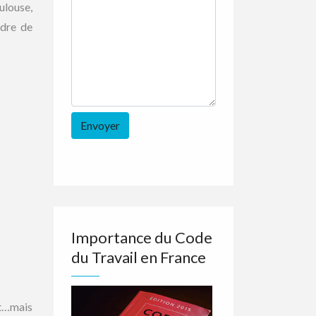
ulouse,
ndre de
Importance du Code
du Travail en France
it…mais