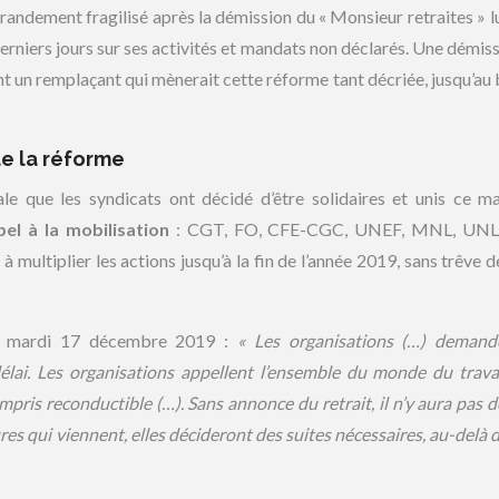
randement fragilisé après la démission du « Monsieur retraites » l
erniers jours sur ses activités et mandats non déclarés. Une démiss
nt un remplaçant qui mènerait cette réforme tant décriée, jusqu’au 
de la réforme
le que les syndicats ont décidé d’être solidaires et unis ce m
pel à la mobilisation
: CGT, FO, CFE-CGC, UNEF, MNL, UNL,
multiplier les actions jusqu’à la fin de l’année 2019, sans trêve d
mardi 17 décembre 2019 :
« Les organisations (…) demand
élai. Les organisations appellent l’ensemble du monde du travai
mpris reconductible (…). Sans annonce du retrait, il n’y aura pas d
s qui viennent, elles décideront des suites nécessaires, au-delà 