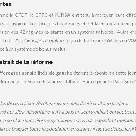
entes
comme la CFDT, la CFTC et l’UNSA ont tenu à marquer leurs diffé
és, ils avaient leurs propres banderoles et défilaient notamment p
fusion des 42 régimes existants en un système universel. Autre ch
on en 2022, d’un
« âge d’équilibre »
qui doit atteindre 64 ans en 20
âce à un système de bonus-malus.
trait de la réforme
férentes sensibilités de gauche
étaient présents en cette jou
chon
pour La France Insoumise,
Olivier Faure
pour le Parti Social
s discuteraient. S’il était raisonnable, il retirerait son projet ».
’hui ultra-minoritaire. Il n’y a plus un seul syndicat qui soutient 
 en place une réforme systémique sans base sociale et politique 
n de braquer toute la population en disant : il faut se dépêcher. M