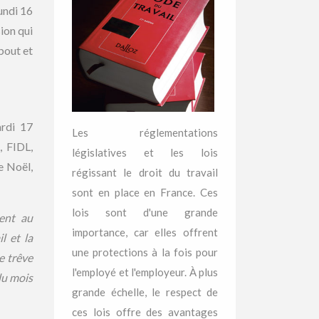
undi 16
ion qui
bout et
ardi 17
Les réglementations
 FIDL,
législatives et les lois
e Noël,
régissant le droit du travail
sont en place en France. Ces
lois sont d'une grande
ent au
importance, car elles offrent
l et la
une protections à la fois pour
e trêve
l'employé et l'employeur. À plus
du mois
grande échelle, le respect de
ces lois offre des avantages