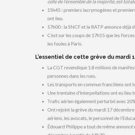
celle de l’ensemble de la majorité, est totale 
15h45 : premiers lacrymogènes et premiers 
ont lieu.
17h00 : la SNCF et la RATP annonce déjà de
C’est sur les coups de 17h15 que les Forces
les foules à Paris.
L’essentiel de cette grève du mardi
La CGT revendique 1.8 millions de manifesta
personnes dans les rues.
Les transports en commun franciliens ont 
Une trentaine d’interpellations ont eu lieu t
Trafic aérien également perturbé avec 20% 
Ont rejoint la grève du mardi 17 décembre 2
aériens, les avocats, le personnel de l’Educ
Édouard Philippe a tout de même annoncé un
décembre à partir de 14h30