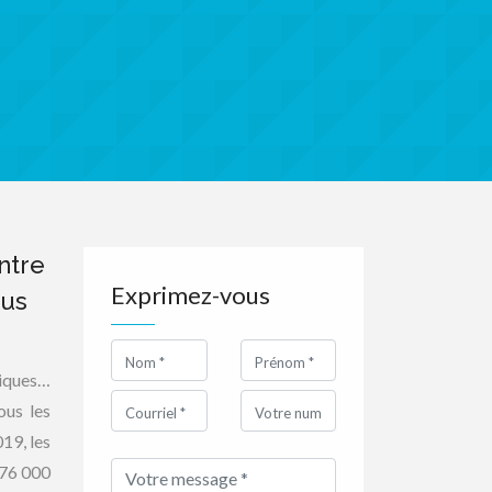
ntre
Exprimez-vous
ous
tiques…
ous les
19, les
 76 000