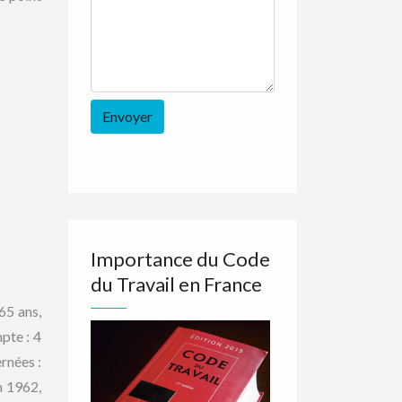
Importance du Code
du Travail en France
 65 ans,
pte : 4
rnées :
n 1962,