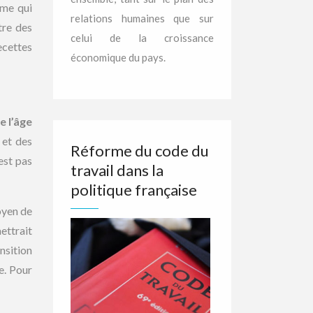
ème qui
relations humaines que sur
tre des
celui de la croissance
ecettes
économique du pays.
e l’âge
 et des
Réforme du code du
est pas
travail dans la
politique française
oyen de
ettrait
nsition
e. Pour