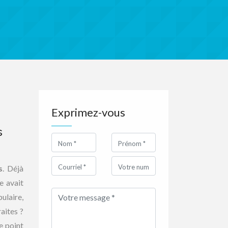
Exprimez-vous
s
s
. Déjà
e avait
ulaire,
aites ?
e point