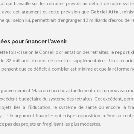
al qui travaille sur les retraites prévoit un déficit de notre syst
est avec cet argument et cette prévision que
Gabriel Attal
, minis
me qui selon lui, permettrait d’engranger 12 milliards d’euros de r
es pour financer l’avenir
ette fois-ci selon le Conseil d’orientation des retraites, le
report d
s de 32 milliards d’euros de recettes supplémentaires. Un scénario
 pensent que ce déficit à combler est minime et que la réforme n’
e le gouvernement Macron cherche actuellement c’est un nouveau m
 excédent budgétaire du système des retraites. Cet excédent, perm
ojets liés à l’Éducation, le système de santé ou encore la tra
pays. Un argument financier qui crispe l’opposition, même au centr
nce pas des projets en fragilisant les plus modestes.