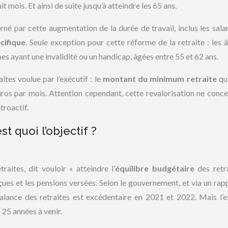
uit mois. Et ainsi de suite jusqu’à atteindre les 65 ans.
rné par cette augmentation de la durée de travail, inclus les salar
cifique
. Seule exception pour cette réforme de la retraite : les 
es ayant une invalidité ou un handicap, âgées entre 55 et 62 ans.
ites voulue par l’exécutif : le
montant du minimum retraite
qui
uros par mois. Attention cependant, cette revalorisation ne conce
troactif.
t quoi l’objectif ?
raites, dit vouloir « atteindre l’
équilibre budgétaire
des retra
çues et les pensions versées. Selon le gouvernement, et via un rap
balance des retraites est excédentaire en 2021 et 2022. Mais l’e
 25 années à venir.