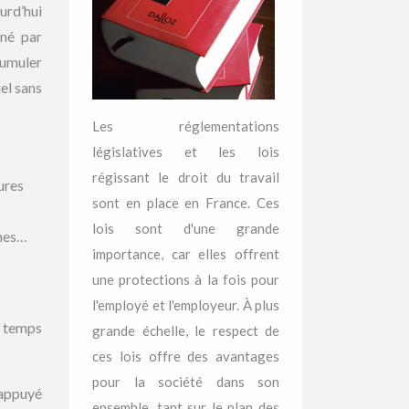
urd’hui
iné par
cumuler
el sans
Les réglementations
législatives et les lois
régissant le droit du travail
ures
sont en place en France. Ces
lois sont d'une grande
êmes…
importance, car elles offrent
une protections à la fois pour
l'employé et l'employeur. À plus
e temps
grande échelle, le respect de
ces lois offre des avantages
pour la société dans son
 appuyé
ensemble, tant sur le plan des