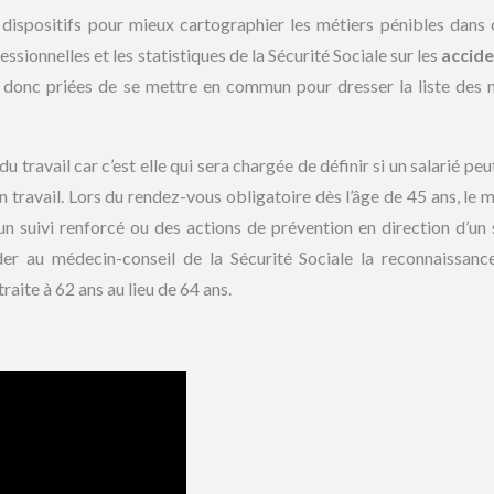
dispositifs pour mieux cartographier les métiers pénibles dans
ssionnelles et les statistiques de la Sécurité Sociale sur les
accide
donc priées de se mettre en commun pour dresser la liste des 
 travail car c’est elle qui sera chargée de définir si un salarié peu
 son travail. Lors du rendez-vous obligatoire dès l’âge de 45 ans, le
n suivi renforcé ou des actions de prévention en direction d’un s
er au médecin-conseil de la Sécurité Sociale la reconnaissanc
raite à 62 ans au lieu de 64 ans.