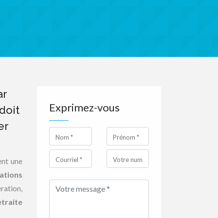
ar
Exprimez-vous
doit
er
ent une
ations
ération,
traite