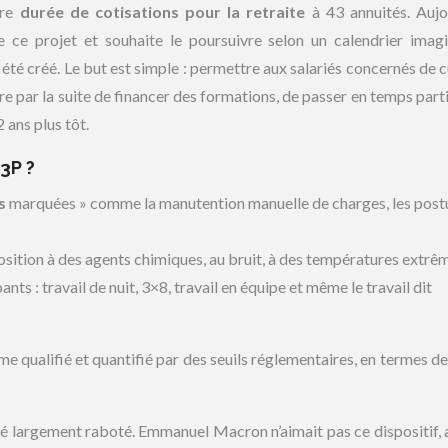
tre
durée de cotisations pour la retraite
à 43 annuités. Aujo
e ce projet et souhaite le poursuivre selon un calendrier imag
é créé. Le but est simple : permettre aux salariés concernés de 
re par la suite de financer des formations, de passer en temps parti
2 ans plus tôt.
C3P ?
s
marquées » comme la manutention manuelle de charges, les post
position à des agents chimiques, au bruit, à des températures extr
nts : travail de nuit, 3×8, travail en équipe et même le travail dit
me qualifié et quantifié par des seuils réglementaires, en termes d
té largement raboté. Emmanuel Macron n’aimait pas ce dispositif,