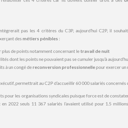
?
tègrerait pas les 4 critères du C3P, aujourd’hui C2P, il souhait
exerçant des
métiers pénibles
:
r plus de points notamment concernant le
travail de nuit
ilités dont les points ne pouvaient pas se cumuler jusqu’à aujourd’hu
its à un congé de
reconversion professionnelle
pour exercer un 
l’exécutif, permettrait au C2P d’accueillir 60 000 salariés concernés 
ts pour les organisations syndicales puisque force est de constater
 : en 2022 seuls 11 367 salariés l’avaient utilisé pour 1.5 million