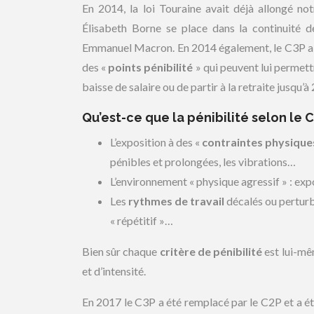
En 2014, la loi Touraine avait déjà allongé no
Élisabeth Borne se place dans la continuité d
Emmanuel Macron. En 2014 également, le C3P a ét
des «
points pénibilité
» qui peuvent lui permett
baisse de salaire ou de partir à la retraite jusqu’à 
Qu’est-ce que la pénibilité selon le 
L’exposition à des «
contraintes physique
pénibles et prolongées, les vibrations…
L’environnement « physique agressif » : ex
Les
rythmes de travail
décalés ou perturba
« répétitif »…
Bien sûr chaque
critère de pénibilité
est lui-mê
et d’intensité.
En 2017 le C3P a été remplacé par le C2P et a é