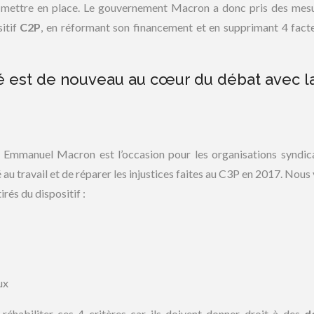
à mettre en place. Le gouvernement Macron a donc pris des mes
sitif
C2P
, en réformant son financement et en supprimant 4 fact
té est de nouveau au cœur du débat avec l
r Emmanuel Macron est l’occasion pour les organisations syndic
 au travail et de réparer les injustices faites au C3P en 2017. Nous
irés du dispositif :
ux
 réhabiliter ces 4 critères car ils doivent donner droit à des
d