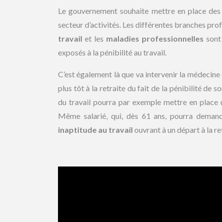
Le gouvernement souhaite mettre en place des 
secteur d’activités. Les différentes branches profe
travail
et les
maladies professionnelles
sont 
exposés à la pénibilité au travail.
C’est également là que va intervenir la médecine du
plus tôt à la retraite du fait de la pénibilité de
du travail pourra par exemple mettre en place u
Même salarié, qui, dès 61 ans, pourra demand
inaptitude au travail
ouvrant à un départ à la ret