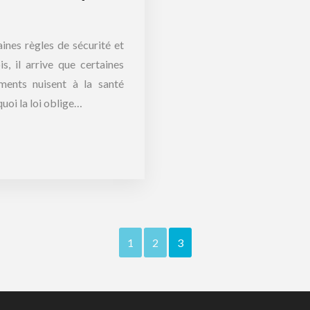
aines règles de sécurité et
, il arrive que certaines
ments nuisent à la santé
uoi la loi oblige…
1
2
3