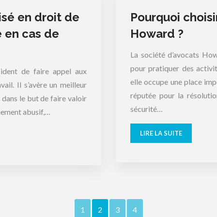
isé en droit de
Pourquoi choisi
e en cas de
Howard ?
La société d’avocats How
pour pratiquer des activit
ident de faire appel aux
elle occupe une place impo
ail. Il s’avère un meilleur
réputée pour la résoluti
dans le but de faire valoir
sécurité…
ciement abusif,…
LIRE LA SUITE
1
2
3
4