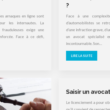
?
es arnaques en ligne sont
Face à une complexi
ur les internautes. La
d’automobilistes se retr
s frauduleuses exige une
d’une infraction grave, d’
nforcée. Face à ce défi,
un avocat spécialisé e
incontournable. Son…
LIRE LA SUITE
Saisir un avoca
Le licenciement a pour obl
qu’il convient de respecter 